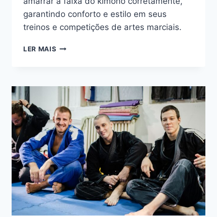
amarrar a faixa do kimono corretamente,
garantindo conforto e estilo em seus
treinos e competições de artes marciais.
COMO
LER MAIS
AMARRAR
A
FAIXA
DO
KIMONO:
GUIA
SIMPLES
E
PASSO
A
PASSO