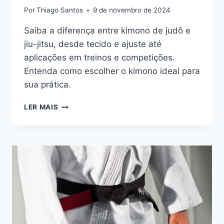
Por
Thiago Santos
9 de novembro de 2024
Saiba a diferença entre kimono de judô e
jiu-jitsu, desde tecido e ajuste até
aplicações em treinos e competições.
Entenda como escolher o kimono ideal para
sua prática.
QUAL
LER MAIS
A
DIFERENÇA
ENTRE
KIMONO
DE
JUDO
E
JIU
JITSU?