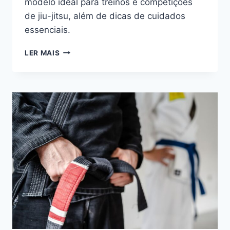
modelo ideal para treinos e competições
de jiu-jitsu, além de dicas de cuidados
essenciais.
O
LER MAIS
QUE
É
KIMONO
TRANÇADO:
CARACTERÍSTICAS
E
IMPORTÂNCIA
PARA
O
JIU-
JITSU