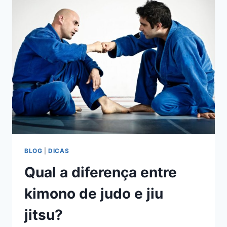
DE
KARATE
E
JIU
JITSU?
BLOG
|
DICAS
Qual a diferença entre
kimono de judo e jiu
jitsu?