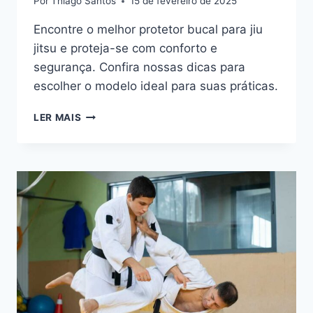
Por
Thiago Santos
15 de fevereiro de 2025
Encontre o melhor protetor bucal para jiu
jitsu e proteja-se com conforto e
segurança. Confira nossas dicas para
escolher o modelo ideal para suas práticas.
OS
LER MAIS
7
MELHORES
PROTETORES
BUCAIS
PARA
JIU
JITSU
EM
2025