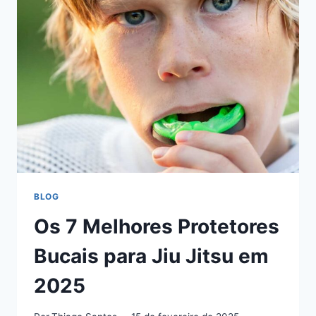
É
BOM?
VEJA
SE
VALE
A
PENA
EM
2025
BLOG
Os 7 Melhores Protetores
Bucais para Jiu Jitsu em
2025