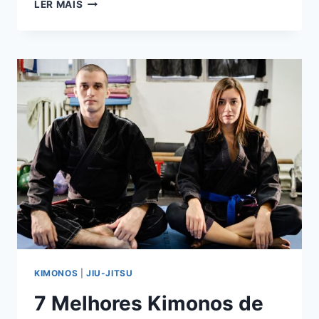
7
LER MAIS
MELHORES
KIMONOS
PARA
KARATÊ:
ESCOLHA
O
IDEAL
PARA
TREINAR
E
COMPETIR
KIMONOS
|
JIU-JITSU
7 Melhores Kimonos de