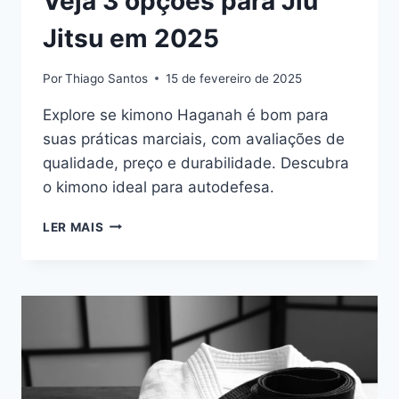
Veja 3 opções para Jiu
Jitsu em 2025
Por
Thiago Santos
15 de fevereiro de 2025
Explore se kimono Haganah é bom para
suas práticas marciais, com avaliações de
qualidade, preço e durabilidade. Descubra
o kimono ideal para autodefesa.
KIMONO
LER MAIS
HAGANAH
É
BOM?
VEJA
3
OPÇÕES
PARA
JIU
JITSU