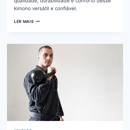
qualidade, durabilidade e conforto desse
kimono versátil e confiável.
KIMONO
LER MAIS
TORAH
É
BOM?
5
OPÇÕES
PARA
COMPRAR
EM
2025