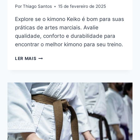
Por
Thiago Santos
15 de fevereiro de 2025
Explore se o kimono Keiko é bom para suas
práticas de artes marciais. Avalie
qualidade, conforto e durabilidade para
encontrar o melhor kimono para seu treino.
KIMONO
LER MAIS
KEIKO
É
BOM?
CONHEÇA
OS
MELHORES
MODELOS
DA
MARCA