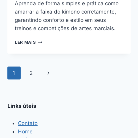
Aprenda de forma simples e prática como
amarrar a faixa do kimono corretamente,
garantindo conforto e estilo em seus
treinos e competições de artes marciais.
COMO
LER MAIS
AMARRAR
A
FAIXA
DO
Navegação
Página
1
2
KIMONO:
GUIA
da
Seguinte
SIMPLES
E
Página
PASSO
Links úteis
A
PASSO
Contato
Home