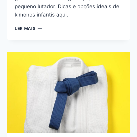
pequeno lutador. Dicas e opções ideais de
kimonos infantis aqui.
OS
LER MAIS
10
MELHORES
KIMONOS
DE
JIU
JITSU
INFANTIL
EM
2025