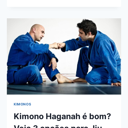
MELHORES
PROTETORES
DE
ORELHA
PARA
JIU
JITSU:
GUIA
COMPLETO
2025
KIMONOS
Kimono Haganah é bom?